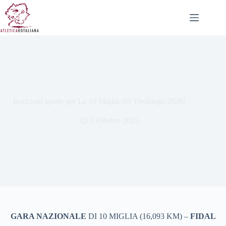
Salta
al
contenuto
Iscrizioni aperte per La 10 Miglia del Teroldego 2026!
9 Ottobre 2025
GARA NAZIONALE
DI 10 MIGLIA (16,093 KM) –
FIDAL