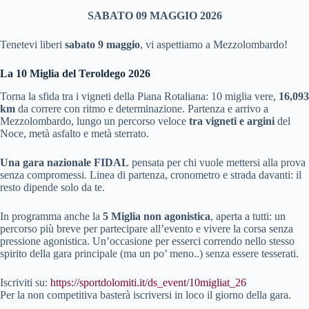
SABATO 09 MAGGIO 2026
Tenetevi liberi
sabato 9 maggio
, vi aspettiamo a Mezzolombardo!
La 10 Miglia del Teroldego 2026
Torna la sfida tra i vigneti della Piana Rotaliana: 10 miglia vere,
16,093
km
da correre con ritmo e determinazione. Partenza e arrivo a
Mezzolombardo, lungo un percorso veloce
tra vigneti e argini
del
Noce, metà asfalto e metà sterrato.
Una gara nazionale FIDAL
pensata per chi vuole mettersi alla prova
senza compromessi. Linea di partenza, cronometro e strada davanti: il
resto dipende solo da te.
In programma anche la
5 Miglia non agonistica
, aperta a tutti: un
percorso più breve per partecipare all’evento e vivere la corsa senza
pressione agonistica. Un’occasione per esserci correndo nello stesso
spirito della gara principale (ma un po’ meno..) senza essere tesserati.
Iscriviti su:
https://sportdolomiti.it/ds_event/10migliat_26
Per la non competitiva basterà iscriversi in loco il giorno della gara.