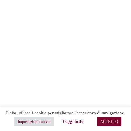
Il sito utilizza i cookie per migliorare l'esperienza di navigazione.
Leggi tutto
Impostazioni cookie
ACCETTO
Copyright © 2026 -
Terms & Services
|
Privacy
CreativeThemes
Policy