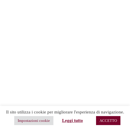
Il sito utilizza i cookie per migliorare l'esperienza di navigazione.
Leggi tutto
Impostazioni cookie
ACCETTO
Copyright © 2026 -
Terms & Services
|
Privacy
CreativeThemes
Policy