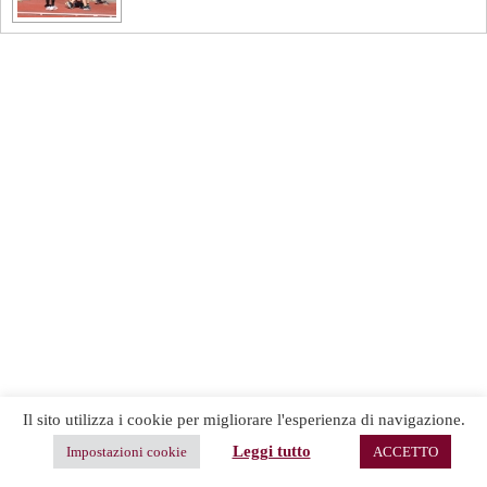
Il sito utilizza i cookie per migliorare l'esperienza di navigazione.
Leggi tutto
Impostazioni cookie
ACCETTO
Copyright © 2026 -
Terms & Services
|
Privacy
CreativeThemes
Policy