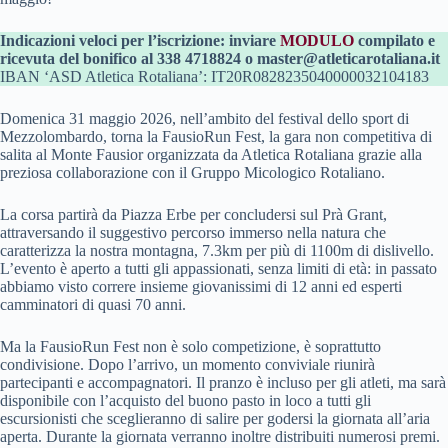
Indicazioni veloci per l’iscrizione: inviare
MODULO
compilato e
ricevuta del bonifico al 338 4718824 o master@atleticarotaliana.it
IBAN ‘ASD Atletica Rotaliana’: IT20R0828235040000032104183
Domenica 31 maggio 2026, nell’ambito del festival dello sport di
Mezzolombardo, torna la FausioRun Fest, la gara non competitiva di
salita al Monte Fausior organizzata da Atletica Rotaliana grazie alla
preziosa collaborazione con il Gruppo Micologico Rotaliano.
La corsa partirà da Piazza Erbe per concludersi sul Prà Grant,
attraversando il suggestivo percorso immerso nella natura che
caratterizza la nostra montagna, 7.3km per più di 1100m di dislivello.
L’evento è aperto a tutti gli appassionati, senza limiti di età: in passato
abbiamo visto correre insieme giovanissimi di 12 anni ed esperti
camminatori di quasi 70 anni.
Ma la FausioRun Fest non è solo competizione, è soprattutto
condivisione. Dopo l’arrivo, un momento conviviale riunirà
partecipanti e accompagnatori. Il pranzo è incluso per gli atleti, ma sarà
disponibile con l’acquisto del buono pasto in loco a tutti gli
escursionisti che sceglieranno di salire per godersi la giornata all’aria
aperta. Durante la giornata verranno inoltre distribuiti numerosi premi.