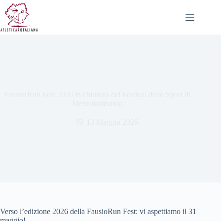
Salta
al
contenuto
FausiorRun Fest 2026 in chiusura del Festival dello Sport di
Mezzolombardo
13 Maggio 2026
Verso l’edizione 2026 della FausioRun Fest: vi aspettiamo il 31
maggio!