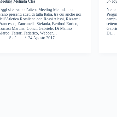
Meeting Melinda Cles
3^ Jo
Oggi si è svolto l’atteso Meeting Melinda a cui
Nel co
erano presenti atleti di tutta Italia, tra cui anche noi
Pergin
dell’Atletica Rotaliana con Rossi Alessi, Rizzardi
campio
Francesco, Zancanella Stefania, Berthod Enrico,
settem
Tomasi Martina, Concli Gabriele, Di Manno
Gabrie
Marco, Ferrari Federico, Webber…
Di…
Stefania
24 Agosto 2017