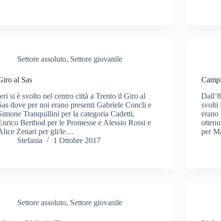
Settore assoluto
,
Settore giovanile
Giro al Sas
Campio
Ieri si è svolto nel centro città a Trento il Giro al
Dall’8
Sas dove per noi erano presenti Gabriele Concli e
svolti
Simone Tranquillini per la categoria Cadetti,
erano 
Enrico Berthod per le Promesse e Alessio Rossi e
ottenu
Alice Zenari per gli/le…
per M
Stefania
1 Ottobre 2017
Settore assoluto
,
Settore giovanile