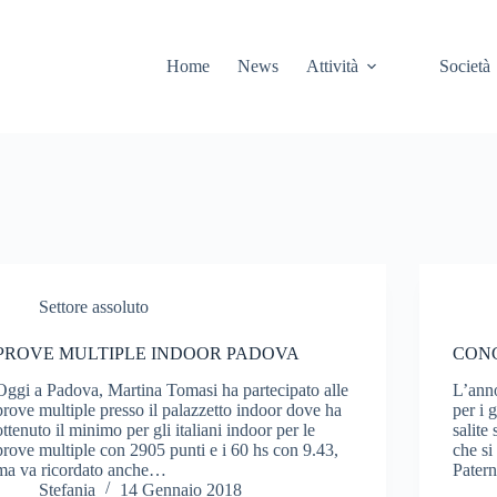
Home
News
Attività
Società
Settore assoluto
PROVE MULTIPLE INDOOR PADOVA
CONC
Oggi a Padova, Martina Tomasi ha partecipato alle
L’anno
prove multiple presso il palazzetto indoor dove ha
per i 
ottenuto il minimo per gli italiani indoor per le
salite
prove multiple con 2905 punti e i 60 hs con 9.43,
che si
ma va ricordato anche…
Patern
Stefania
14 Gennaio 2018