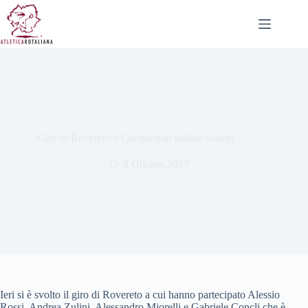
Salta
al
contenuto
Giro di Rovereto e Campionati italiani cadetti
8 Ottobre 2017
Ieri si è svolto il giro di Rovereto a cui hanno partecipato Alessio
Rossi, Andrea Zulini, Alessandro Miorelli e Gabriele Concli che è