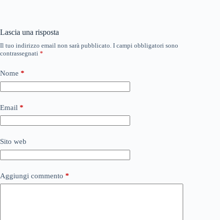
ok
r
A
vi
pp
di
Lascia una risposta
Il tuo indirizzo email non sarà pubblicato.
I campi obbligatori sono
contrassegnati
*
Nome
*
Email
*
Sito web
Aggiungi commento
*