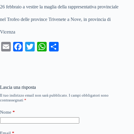
26 febbraio a vestire la maglia della rappresentativa provinciale
nel Trofeo delle province Trivenete a Nove, in provincia di
Vicenza
E
Fa
T
W
C
m
ce
wi
ha
on
ail
bo
tte
ts
di
ok
r
A
vi
pp
di
Lascia una risposta
Il tuo indirizzo email non sarà pubblicato.
I campi obbligatori sono
contrassegnati
*
Nome
*
Email
*