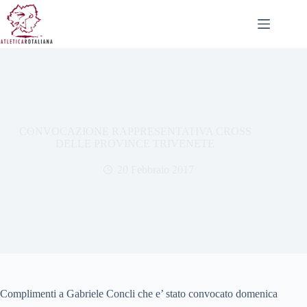
Salta
al
contenuto
CONVOCAZIONE RAPPRESENTATIVA CROSS
DELLE PROVINCE TRIVENETE
20 Febbraio 2017
Complimenti a Gabriele Concli che e’ stato convocato domenica