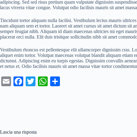
adipiscing. Sed sed risus pretium quam vulputate dignissim suspendiss
lacus viverra vitae congue. Volutpat odio facilisis mauris sit amet mass
Tincidunt tortor aliquam nulla facilisi. Vestibulum lectus mauris ultrice
nam aliquam sem et tortor. Laoreet sit amet cursus sit amet dictum sit am
semper feugiat nibh. Aliquam id diam maecenas ultricies mi eget mauris p
placerat orci nulla. Elit duis tristique sollicitudin nibh sit amet commodo
Vestibulum rhoncus est pellentesque elit ullamcorper dignissim cras. Lore
aliquet enim tortor. Volutpat maecenas volutpat blandit aliquam etiam e
dictumst. Adipiscing enim eu turpis egestas. Dignissim convallis aenean e
et netus et. Odio facilisis mauris sit amet massa vitae tortor condiment
E
Fa
T
W
C
m
ce
wi
ha
on
ail
bo
tte
ts
di
ok
r
A
vi
pp
di
Lascia una risposta