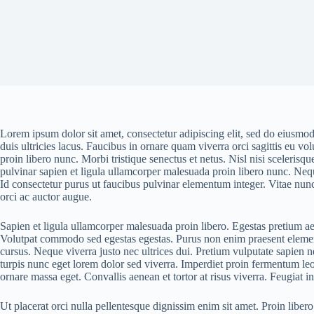
Lorem ipsum dolor sit amet, consectetur adipiscing elit, sed do eiusmod
duis ultricies lacus. Faucibus in ornare quam viverra orci sagittis eu vo
proin libero nunc. Morbi tristique senectus et netus. Nisl nisi sceleris
pulvinar sapien et ligula ullamcorper malesuada proin libero nunc. Neq
Id consectetur purus ut faucibus pulvinar elementum integer. Vitae nunc 
orci ac auctor augue.
Sapien et ligula ullamcorper malesuada proin libero. Egestas pretium a
Volutpat commodo sed egestas egestas. Purus non enim praesent elementu
cursus. Neque viverra justo nec ultrices dui. Pretium vulputate sapien 
turpis nunc eget lorem dolor sed viverra. Imperdiet proin fermentum leo
ornare massa eget. Convallis aenean et tortor at risus viverra. Feugiat 
Ut placerat orci nulla pellentesque dignissim enim sit amet. Proin lib