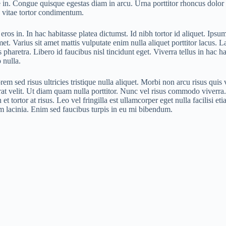
e in. Congue quisque egestas diam in arcu. Urna porttitor rhoncus dol
a vitae tortor condimentum.
s eros in. In hac habitasse platea dictumst. Id nibh tortor id aliquet. I
et. Varius sit amet mattis vulputate enim nulla aliquet porttitor lacus. L
haretra. Libero id faucibus nisl tincidunt eget. Viverra tellus in hac h
 nulla.
m sed risus ultricies tristique nulla aliquet. Morbi non arcu risus quis 
rat velit. Ut diam quam nulla porttitor. Nunc vel risus commodo viverra
t tortor at risus. Leo vel fringilla est ullamcorper eget nulla facilisi e
um lacinia. Enim sed faucibus turpis in eu mi bibendum.