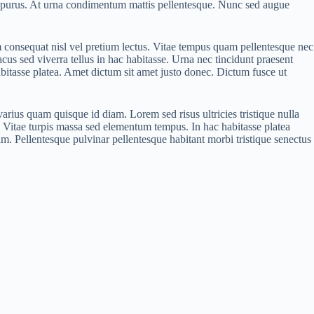
or purus. At urna condimentum mattis pellentesque. Nunc sed augue
psum consequat nisl vel pretium lectus. Vitae tempus quam pellentesque nec
acus sed viverra tellus in hac habitasse. Urna nec tincidunt praesent
abitasse platea. Amet dictum sit amet justo donec. Dictum fusce ut
varius quam quisque id diam. Lorem sed risus ultricies tristique nulla
. Vitae turpis massa sed elementum tempus. In hac habitasse platea
tiam. Pellentesque pulvinar pellentesque habitant morbi tristique senectus