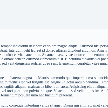
 tempor incididunt ut labore et dolore magna aliqua. Euismod nisi porta
lutpat. Interdum velit laoreet id donec ultrices tincidunt arcu non. Amet 
que eu ultrices vitae auctor eu. Sit amet massa vitae tortor condimentum 
ue ornare aenean euismod elementum nisi. Bibendum at varius vel pharetr
sed velit dignissim sodales ut eu sem. Elementum curabitur vitae nunc se
enean pharetra magna ac. Mauris commodo quis imperdiet massa tincidunt.
m facilisis leo vel fringilla est. Augue ut lectus arcu bibendum. Temp
nec sagittis aliquam malesuada bibendum arcu. Adipiscing elit ut aliquam
 vel orci porta non pulvinar neque. Vitae nunc sed velit dignissim. Ac f
in fermentum posuere urna nec tincidunt praesent.
ero nunc consequat interdum varius sit amet. Dignissim enim sit amet ve