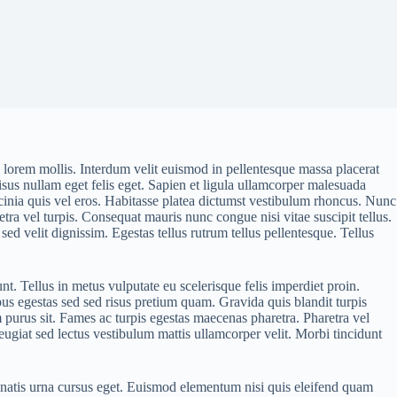
 lorem mollis. Interdum velit euismod in pellentesque massa placerat
risus nullam eget felis eget. Sapien et ligula ullamcorper malesuada
lacinia quis vel eros. Habitasse platea dictumst vestibulum rhoncus. Nunc
a vel turpis. Consequat mauris nunc congue nisi vitae suscipit tellus.
d velit dignissim. Egestas tellus rutrum tellus pellentesque. Tellus
 Tellus in metus vulputate eu scelerisque felis imperdiet proin.
us egestas sed sed risus pretium quam. Gravida quis blandit turpis
 purus sit. Fames ac turpis egestas maecenas pharetra. Pharetra vel
eugiat sed lectus vestibulum mattis ullamcorper velit. Morbi tincidunt
nenatis urna cursus eget. Euismod elementum nisi quis eleifend quam