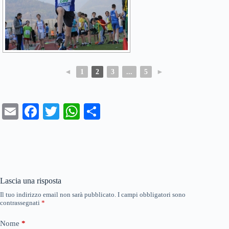
◄
1
2
3
...
5
►
E
Fa
T
W
C
m
ce
wi
ha
on
ail
bo
tte
ts
di
ok
r
A
vi
pp
di
Lascia una risposta
Il tuo indirizzo email non sarà pubblicato.
I campi obbligatori sono
contrassegnati
*
Nome
*