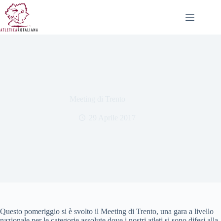
Salta
al
contenuto
Meeting di Trento
29 Aprile 2017
Questo pomeriggio si è svolto il Meeting di Trento, una gara a livello
nazionale per le categorie assolute dove i nostri atleti si sono difesi alla