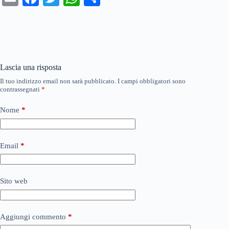
m
ce
wi
ha
on
ail
bo
tte
ts
di
ok
r
A
vi
pp
di
Lascia una risposta
Il tuo indirizzo email non sarà pubblicato.
I campi obbligatori sono
contrassegnati
*
Nome
*
Email
*
Sito web
Aggiungi commento
*