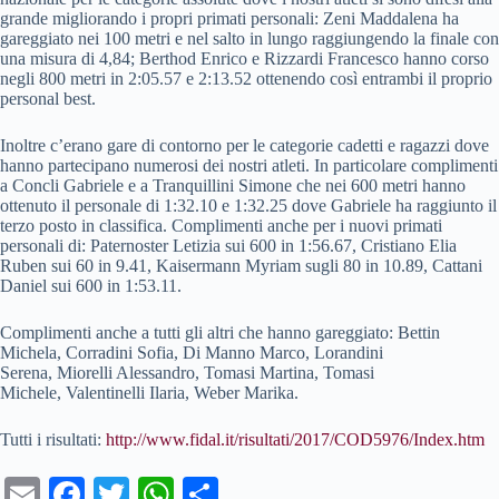
grande migliorando i propri primati personali: Zeni Maddalena ha
gareggiato nei 100 metri e nel salto in lungo raggiungendo la finale con
una misura di 4,84; Berthod Enrico e Rizzardi Francesco hanno corso
negli 800 metri in 2:05.57 e 2:13.52 ottenendo così entrambi il proprio
personal best.
Inoltre c’erano gare di contorno per le categorie cadetti e ragazzi dove
hanno partecipano numerosi dei nostri atleti. In particolare complimenti
a Concli Gabriele e a Tranquillini Simone che nei 600 metri hanno
ottenuto il personale di 1:32.10 e 1:32.25 dove Gabriele ha raggiunto il
terzo posto in classifica. Complimenti anche per i nuovi primati
personali di: Paternoster Letizia sui 600 in 1:56.67, Cristiano Elia
Ruben sui 60 in 9.41, Kaisermann Myriam sugli 80 in 10.89, Cattani
Daniel sui 600 in 1:53.11.
Complimenti anche a tutti gli altri che hanno gareggiato: Bettin
Michela, Corradini Sofia, Di Manno Marco, Lorandini
Serena, Miorelli Alessandro, Tomasi Martina, Tomasi
Michele, Valentinelli Ilaria, Weber Marika.
Tutti i risultati:
http://www.fidal.it/risultati/2017/COD5976/Index.htm
E
Fa
T
W
C