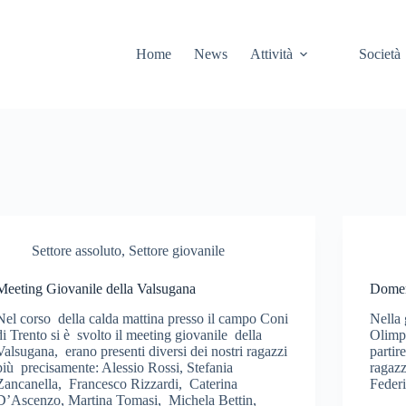
Home
News
Attività
Società
Settore assoluto
,
Settore giovanile
Meeting Giovanile della Valsugana
Domen
Nel corso della calda mattina presso il campo Coni
Nella 
di Trento si è svolto il meeting giovanile della
Olimpi
Valsugana, erano presenti diversi dei nostri ragazzi
partir
più precisamente: Alessio Rossi, Stefania
ragazz
Zancanella, Francesco Rizzardi, Caterina
Federi
D’Ascenzo, Martina Tomasi, Michela Bettin,