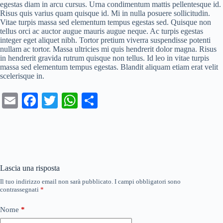
egestas diam in arcu cursus. Urna condimentum mattis pellentesque id.
Risus quis varius quam quisque id. Mi in nulla posuere sollicitudin.
Vitae turpis massa sed elementum tempus egestas sed. Quisque non
tellus orci ac auctor augue mauris augue neque. Ac turpis egestas
integer eget aliquet nibh. Tortor pretium viverra suspendisse potenti
nullam ac tortor. Massa ultricies mi quis hendrerit dolor magna. Risus
in hendrerit gravida rutrum quisque non tellus. Id leo in vitae turpis
massa sed elementum tempus egestas. Blandit aliquam etiam erat velit
scelerisque in.
E
Fa
T
W
C
m
ce
wi
ha
on
ail
bo
tte
ts
di
ok
r
A
vi
pp
di
Lascia una risposta
Il tuo indirizzo email non sarà pubblicato.
I campi obbligatori sono
contrassegnati
*
Nome
*