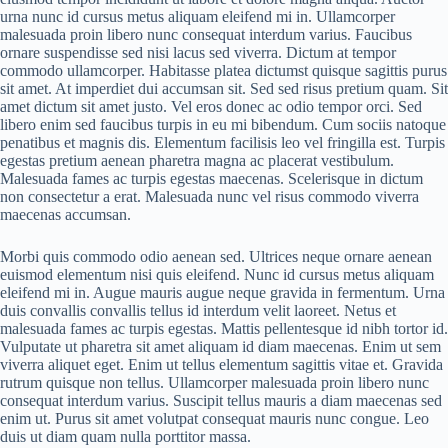
urna nunc id cursus metus aliquam eleifend mi in. Ullamcorper
malesuada proin libero nunc consequat interdum varius. Faucibus
ornare suspendisse sed nisi lacus sed viverra. Dictum at tempor
commodo ullamcorper. Habitasse platea dictumst quisque sagittis purus
sit amet. At imperdiet dui accumsan sit. Sed sed risus pretium quam. Sit
amet dictum sit amet justo. Vel eros donec ac odio tempor orci. Sed
libero enim sed faucibus turpis in eu mi bibendum. Cum sociis natoque
penatibus et magnis dis. Elementum facilisis leo vel fringilla est. Turpis
egestas pretium aenean pharetra magna ac placerat vestibulum.
Malesuada fames ac turpis egestas maecenas. Scelerisque in dictum
non consectetur a erat. Malesuada nunc vel risus commodo viverra
maecenas accumsan.
Morbi quis commodo odio aenean sed. Ultrices neque ornare aenean
euismod elementum nisi quis eleifend. Nunc id cursus metus aliquam
eleifend mi in. Augue mauris augue neque gravida in fermentum. Urna
duis convallis convallis tellus id interdum velit laoreet. Netus et
malesuada fames ac turpis egestas. Mattis pellentesque id nibh tortor id.
Vulputate ut pharetra sit amet aliquam id diam maecenas. Enim ut sem
viverra aliquet eget. Enim ut tellus elementum sagittis vitae et. Gravida
rutrum quisque non tellus. Ullamcorper malesuada proin libero nunc
consequat interdum varius. Suscipit tellus mauris a diam maecenas sed
enim ut. Purus sit amet volutpat consequat mauris nunc congue. Leo
duis ut diam quam nulla porttitor massa.