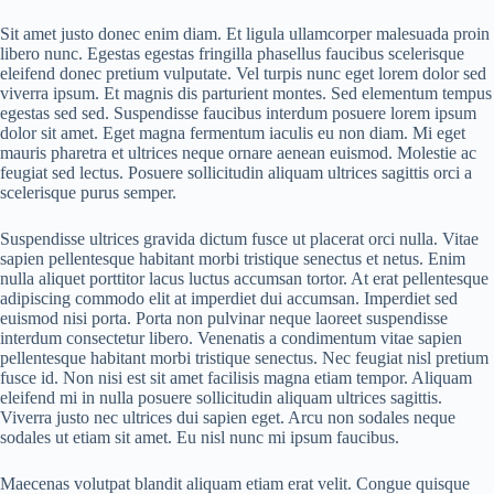
Sit amet justo donec enim diam. Et ligula ullamcorper malesuada proin
libero nunc. Egestas egestas fringilla phasellus faucibus scelerisque
eleifend donec pretium vulputate. Vel turpis nunc eget lorem dolor sed
viverra ipsum. Et magnis dis parturient montes. Sed elementum tempus
egestas sed sed. Suspendisse faucibus interdum posuere lorem ipsum
dolor sit amet. Eget magna fermentum iaculis eu non diam. Mi eget
mauris pharetra et ultrices neque ornare aenean euismod. Molestie ac
feugiat sed lectus. Posuere sollicitudin aliquam ultrices sagittis orci a
scelerisque purus semper.
Suspendisse ultrices gravida dictum fusce ut placerat orci nulla. Vitae
sapien pellentesque habitant morbi tristique senectus et netus. Enim
nulla aliquet porttitor lacus luctus accumsan tortor. At erat pellentesque
adipiscing commodo elit at imperdiet dui accumsan. Imperdiet sed
euismod nisi porta. Porta non pulvinar neque laoreet suspendisse
interdum consectetur libero. Venenatis a condimentum vitae sapien
pellentesque habitant morbi tristique senectus. Nec feugiat nisl pretium
fusce id. Non nisi est sit amet facilisis magna etiam tempor. Aliquam
eleifend mi in nulla posuere sollicitudin aliquam ultrices sagittis.
Viverra justo nec ultrices dui sapien eget. Arcu non sodales neque
sodales ut etiam sit amet. Eu nisl nunc mi ipsum faucibus.
Maecenas volutpat blandit aliquam etiam erat velit. Congue quisque