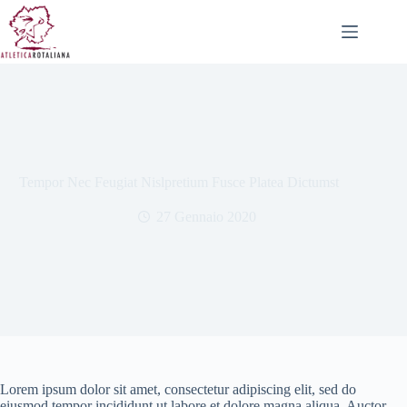
Salta
al
contenuto
Tempor Nec Feugiat Nislpretium Fusce Platea Dictumst
27 Gennaio 2020
Lorem ipsum dolor sit amet, consectetur adipiscing elit, sed do
eiusmod tempor incididunt ut labore et dolore magna aliqua. Auctor